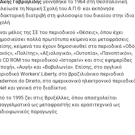
Άκης Γαβριηλίδης
γεννήθηκε το 1964 στη Θεσσαλονίκη.
ελείωσε τη Νομική Σχολή του Α.Π.Θ. και εκπόνησε
ιδακτορική διατριβή στη φ
ιλοσοφία του δικαίου στην ίδια
χολή.
ίναι μέλος της ΣΕ του περιοδικού «Θέσεις», όπου έχει
ημοσιεύσει πολλά πρωτότυπα κείμενα και μεταφράσεις.
πίσης, κείμενά του έχουν δημοσιευθεί στα περιοδικά «Οδό
ανός», «Πολίτης», «Αξιολογικά», «
Ουτοπία», «Πανοπτικόν»,
ε
CD
ROM
του περιοδικού «Ιστορείν» και στις εφημερίδες
Εποχή», «Αυγή» και «Βαβυλωνία». Επίσης, στο αγγλικό
εριοδικό
Workers
’
Liberty
, στο βραζιλιάνικο περιοδικό
adernos
do
Direito
, στο αμερικανικό ηλεκτρονικό περιοδικ
Net
και γενικά στο διαδίκτυο.
πό το 1995 ζει στις Βρυξέλλες, όπου απασχολείται
παγγελματικά ως μεταφραστής και ερασιτεχνικά ως
αδιοφωνικός παραγωγός.