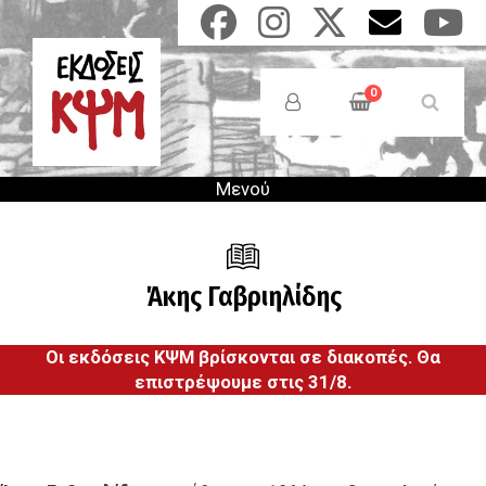
Παράκαμψη
προς
το
Anonymous
κυρίως
Users
0
περιεχόμενο
Menu
Μενού
Άκης Γαβριηλίδης
Οι εκδόσεις ΚΨΜ βρίσκονται σε διακοπές. Θα
επιστρέψουμε στις 31/8.